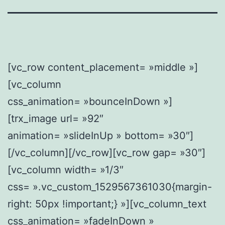
[vc_row content_placement= »middle »]
[vc_column
css_animation= »bounceInDown »]
[trx_image url= »92″
animation= »slideInUp » bottom= »30″]
[/vc_column][/vc_row][vc_row gap= »30″]
[vc_column width= »1/3″
css= ».vc_custom_1529567361030{margin-
right: 50px !important;} »][vc_column_text
css_animation= »fadeInDown »