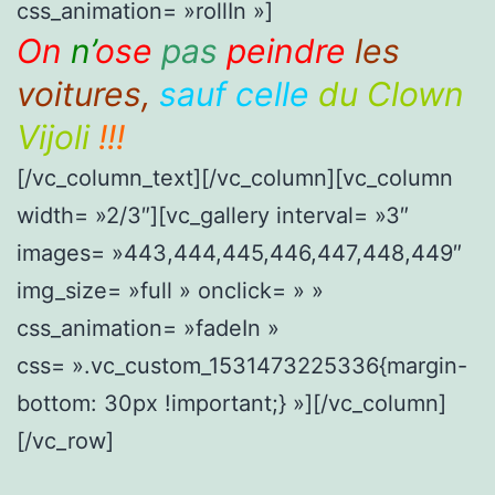
css_animation= »rollIn »]
On
n’
ose
pas
peindre
les
voitures,
sauf celle
du Clown
Vijoli
!!!
[/vc_column_text][/vc_column][vc_column
width= »2/3″][vc_gallery interval= »3″
images= »443,444,445,446,447,448,449″
img_size= »full » onclick= » »
css_animation= »fadeIn »
css= ».vc_custom_1531473225336{margin-
bottom: 30px !important;} »][/vc_column]
[/vc_row]